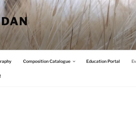
RDAN
raphy
Composition Catalogue
Education Portal
Ev
!