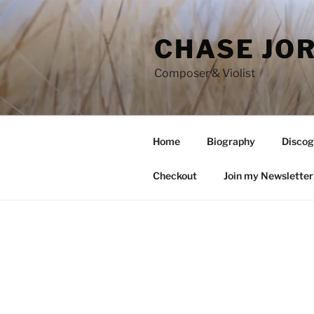
Skip
to
CHASE JO
content
Composer & Violist
Home
Biography
Discog
Checkout
Join my Newsletter